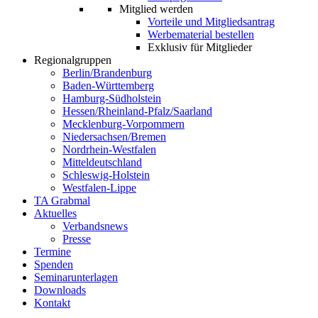
Mitglied werden
Vorteile und Mitgliedsantrag
Werbematerial bestellen
Exklusiv für Mitglieder
Regionalgruppen
Berlin/Brandenburg
Baden-Württemberg
Hamburg-Südholstein
Hessen/Rheinland-Pfalz/Saarland
Mecklenburg-Vorpommern
Niedersachsen/Bremen
Nordrhein-Westfalen
Mitteldeutschland
Schleswig-Holstein
Westfalen-Lippe
TA Grabmal
Aktuelles
Verbandsnews
Presse
Termine
Spenden
Seminarunterlagen
Downloads
Kontakt