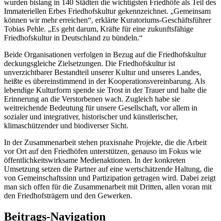
wurden bislang in 140 Städten die wichtigsten Friedhöfe als Teil des
Immateriellen Erbes Friedhofskultur gekennzeichnet. „Gemeinsam
können wir mehr erreichen“, erklärte Kuratoriums-Geschäftsführer
Tobias Pehle. „Es geht darum, Kräfte für eine zukunftsfähige
Friedhofskultur in Deutschland zu bündeln.“
Beide Organisationen verfolgen in Bezug auf die Friedhofskultur
deckungsgleiche Zielsetzungen. Die Friedhofskultur ist
unverzichtbarer Bestandteil unserer Kultur und unseres Landes,
heißte es übereinstimmend in der Kooperationsvereinbarung. Als
lebendige Kulturform spende sie Trost in der Trauer und halte die
Erinnerung an die Verstorbenen wach. Zugleich habe sie
weitreichende Bedeutung für unsere Gesellschaft, vor allem in
sozialer und integrativer, historischer und künstlerischer,
klimaschützender und biodiverser Sicht.
In der Zusammenarbeit stehen praxisnahe Projekte, die die Arbeit
vor Ort auf den Friedhöfen unterstützen, genauso im Fokus wie
öffentlichkeitswirksame Medienaktionen. In der konkreten
Umsetzung setzen die Partner auf eine wertschätzende Haltung, die
von Gemeinschaftssinn und Partizipation getragen wird. Dabei zeigt
man sich offen für die Zusammenarbeit mit Dritten, allen voran mit
den Friedhofsträgern und den Gewerken.
Beitrags-Navigation