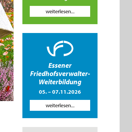
weiterlesen...
Essener
Friedhofsverwalter-
Weiterbildung
05. – 07.11.2026
weiterlesen...