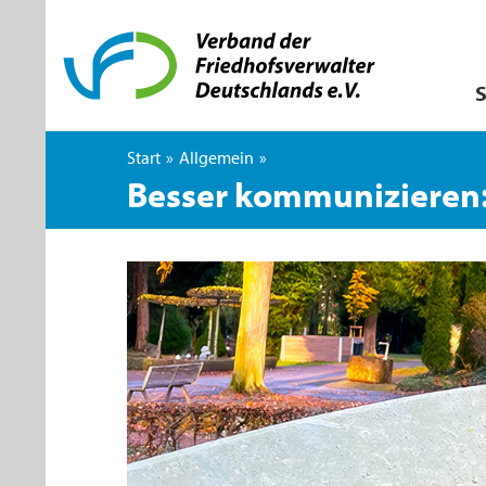
S
Start
»
Allgemein
»
Besser kommunizieren: