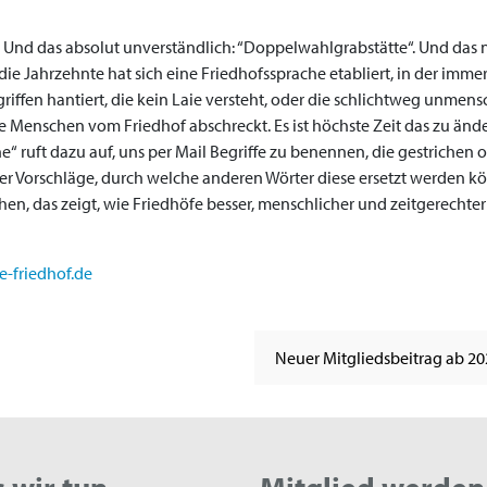
 Und das absolut unverständlich: “Doppelwahlgrabstätte“. Und das 
ie Jahrzehnte hat sich eine Friedhofssprache etabliert, in der imme
riffen hantiert, die kein Laie versteht, oder die schlichtweg unmens
die Menschen vom Friedhof abschreckt. Es ist höchste Zeit das zu änd
 ruft dazu auf, uns per Mail Begriffe zu benennen, die gestrichen 
ber Vorschläge, durch welche anderen Wörter diese ersetzt werden k
ehen, das zeigt, wie Friedhöfe besser, menschlicher und zeitgerechter
e-friedhof.de
Neuer Mitgliedsbeitrag ab 2