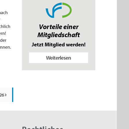
nach
r
Vorteile einer
chlich
ern!
Mitgliedschaft
oder
Jetzt Mitglied werden!
önnen.
Weiterlesen
026